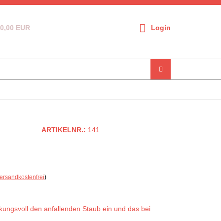
0,00 EUR
Login
ARTIKELNR.:
141
G
ersandkostenfrei
)
kungsvoll den anfallenden Staub ein und das bei