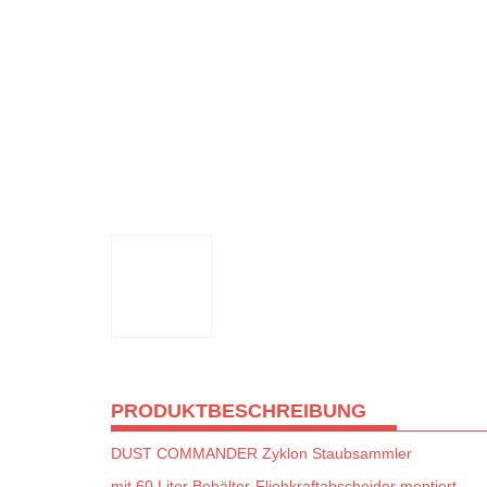
PRODUKTBESCHREIBUNG
DUST COMMANDER Zyklon Staubsammler
mit 60 Liter Behälter-Fliehkraftabscheider montiert