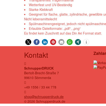
Transparentes Trägermaterial
Wetterfest und UV-Beständig
Starke Klebkraft
Geeignet für flache, glatte, zylindrische, gewölbte
Nicht lebensmittelecht
Spülmaschinengeeignet, jedoch nicht spülmaschine
Erlaubte Dateiformate: „pdf“, „png“
Es findet kein Zuschnitt auf das Din A4 Format statt.
Kontakt
Zahla
SchnupperDRUCK
Bertolt-Brecht-Straße 7
99610 Sömmerda
+49 1556 / 33 44 778
shop@schnupperdruck.de
© 2026 Schnupperdruck.de