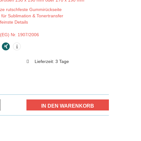
n Größen 230 x 190 mm oder 270 x 190 mm
rze rutschfeste Gummirückseite
 für Sublimation & Tonertransfer
feinste Details
(EG) Nr. 1907/2006
Lieferzeit:
3 Tage