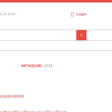
0,00 EUR
Login
ARTIKELNR.:
1712
ersandkostenfrei
)