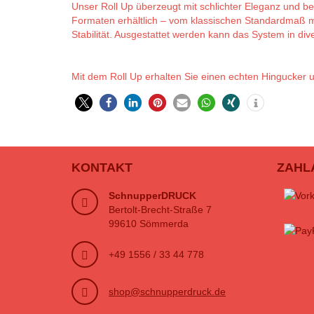
Unser Roll Up überzeugt mit schlichter Eleganz und b
Formaten erhältlich – vom klassischen Standardmaß mi
Stabilität. Ausgestattet werden kann das System in d
Mit dem Roll Up erhalten Sie einen echten Hingucker un
KONTAKT
ZAHL
SchnupperDRUCK
Bertolt-Brecht-Straße 7
99610 Sömmerda
+49 1556 / 33 44 778
shop@schnupperdruck.de