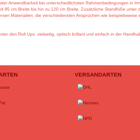
ester Anwendbarkeit bei unterschiedlichsten Rahmenbedingungen in Inn
t 85 cm Breite bis hin zu 120 cm Breite. Zusätzliche Standfüße unter 
iversen Materialien, die verschiedensten Ansprüchen wie beispielswei
ter den Roll Ups: vielseitig, optisch brillant und einfach in der Handh
ARTEN
VERSANDARTEN