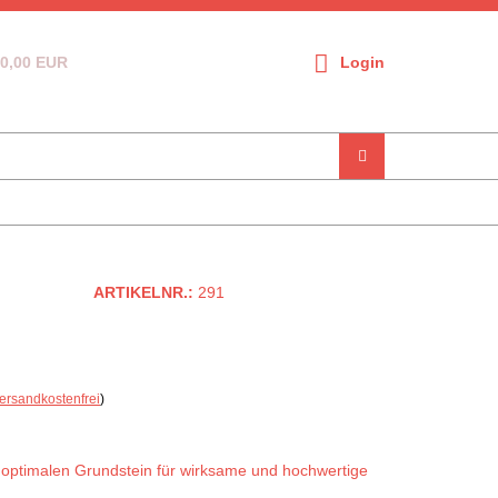
0,00 EUR
Login
ARTIKELNR.:
291
ersandkostenfrei
)
 optimalen Grundstein für wirksame und hochwertige