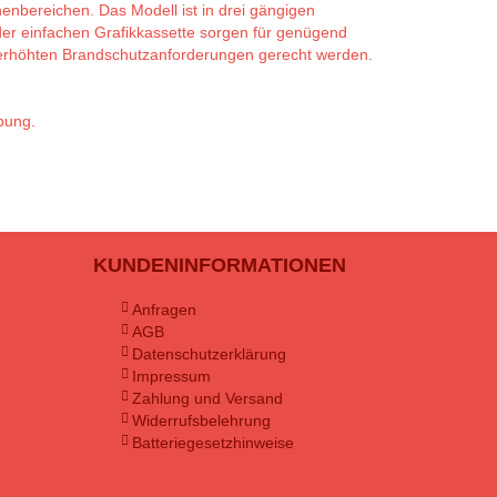
enbereichen. Das Modell ist in drei gängigen
der einfachen Grafikkassette sorgen für genügend
se erhöhten Brandschutzanforderungen gerecht werden.
abung.
KUNDENINFORMATIONEN
Anfragen
AGB
Datenschutzerklärung
Impressum
Zahlung und Versand
Widerrufsbelehrung
Batteriegesetzhinweise