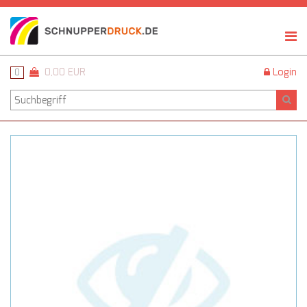
0,00 EUR
Login
0