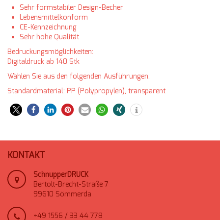
Sehr formstabiler Design-Becher
Lebensmittelkonform
CE-Kennzeichnung
Sehr hohe Qualität
Bedruckungsmöglichkeiten:
Digitaldruck ab 140 Stk
Wählen Sie aus den folgenden Ausführungen:
Standardmaterial: PP (Polypropylen), transparent
KONTAKT
SchnupperDRUCK
Bertolt-Brecht-Straße 7
99610 Sömmerda
+49 1556 / 33 44 778