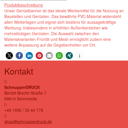
Produktbeschreibung
Unser Gerüstbanner ist das ideale Werbemittel für die Nutzung an
Baustellen und Gerüsten. Das bewährte PVC-Material widersteht
allen Wetterlagen und eignet sich bestens für aussagekräftige
Werbung, insbesondere in erhöhten Außenbereichen wie
mehrstöckigen Gerüsten. Die Auswahl zwischen den
Materialvarianten Frontlit und Mesh ermöglicht zudem eine
weitere Anpassung auf die Gegebenheiten vor Ort.
0
Kontakt
SchnupperDRUCK
Bertolt-Brecht-Straße 7
99610 Sömmerda
+49 1556 / 33 44 778
shop@schnupperdruck.de