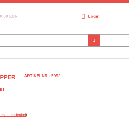
0,00 EUR
Login
ARTIKELNR.:
5052
OPPER
IT
ersandkostenfrei
)