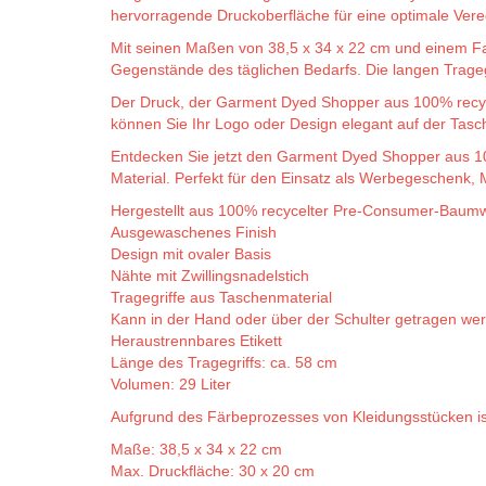
hervorragende Druckoberfläche für eine optimale Vere
Mit seinen Maßen von 38,5 x 34 x 22 cm und einem Fa
Gegenstände des täglichen Bedarfs. Die langen Trageg
Der Druck, der Garment Dyed Shopper aus 100% recyce
können Sie Ihr Logo oder Design elegant auf der Tasch
Entdecken Sie jetzt den Garment Dyed Shopper aus 10
Material. Perfekt für den Einsatz als Werbegeschenk, Me
Hergestellt aus 100% recycelter Pre-Consumer-Baumw
Ausgewaschenes Finish
Design mit ovaler Basis
Nähte mit Zwillingsnadelstich
Tragegriffe aus Taschenmaterial
Kann in der Hand oder über der Schulter getragen we
Heraustrennbares Etikett
Länge des Tragegriffs: ca. 58 cm
Volumen: 29 Liter
Aufgrund des Färbeprozesses von Kleidungsstücken ist 
Maße: 38,5 x 34 x 22 cm
Max. Druckfläche: 30 x 20 cm