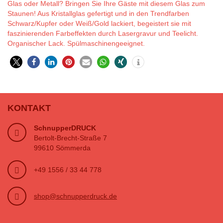
Glas oder Metall? Bringen Sie Ihre Gäste mit diesem Glas zum
Staunen! Aus Kristallglas gefertigt und in den Trendfarben
Schwarz/Kupfer oder Weiß/Gold lackiert, begeistert sie mit
faszinierenden Farbeffekten durch Lasergravur und Teelicht.
Organischer Lack. Spülmaschinengeeignet.
KONTAKT
SchnupperDRUCK
Bertolt-Brecht-Straße 7
99610 Sömmerda
+49 1556 / 33 44 778
shop@schnupperdruck.de