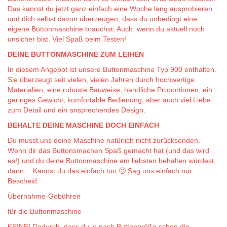
Das kannst du jetzt ganz einfach eine Woche lang ausprobieren
und dich selbst davon überzeugen, dass du unbedingt eine
eigene Buttonmaschine brauchst. Auch, wenn du aktuell noch
unsicher bist. Viel Spaß beim Testen!
DEINE BUTTONMASCHINE ZUM LEIHEN
In diesem Angebot ist unsere Buttonmaschine Typ 900 enthalten.
Sie überzeugt seit vielen, vielen Jahren durch hochwertige
Materialien, eine robuste Bauweise, handliche Proportionen, ein
geringes Gewicht, komfortable Bedienung, aber auch viel Liebe
zum Detail und ein ansprechendes Design.
BEHALTE DEINE MASCHINE DOCH EINFACH
Du musst uns deine Maschine natürlich nicht zurücksenden.
Wenn dir das Buttonsmachen Spaß gemacht hat (und das wird
es!) und du deine Buttonmaschine am liebsten behalten würdest,
dann… Kannst du das einfach tun 🙂 Sag uns einfach nur
Bescheid.
Übernahme-Gebühren
für die Buttonmaschine
KEINE! Dadurch, dass du je nach Buttongröße schon die