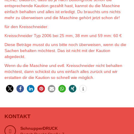
entsprechende Kaution gezahlt hast, kannst du die Maschine
einfach behalten und alles ist erledigt. Du brauchts uns nichts
mehr zu überweisen und die Maschine gehört jetzt schon dir!
für den Kreisschneider:
Kreisschneider Typ 2006 bei 25 mm, 38 mm und 59 mm: 60 €
Diese Beträge musst du uns bitte noch überweisen, wenn du die
Sachen behalten möchtest. Das ist nicht mit der Kaution
abgedeckt.
Wenn du die Maschine und evtl. Kreisschneider nicht behalten
möchtest, dann schickst du uns einfach alles zurück und wir
erstatten dir die Kaution so schnell wie möglich.
0
KONTAKT
SchnupperDRUCK