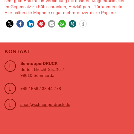
sehr gute Haftkraft in Verbindung mit unseren Magnetrückseiten.
Im Gegensatz zu Kühlschränken, Heizkörpern, Türrahmen etc..
Hier halten die Magnete sogar mehrere bzw. dicke Papiere.
0
KONTAKT
SchnupperDRUCK
Bertolt-Brecht-Straße 7
99610 Sömmerda
+49 1556 / 33 44 778
shop@schnupperdruck.de