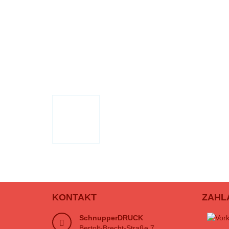
KONTAKT
ZAHL
SchnupperDRUCK
Bertolt-Brecht-Straße 7