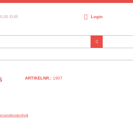
0,00 EUR
Login
ARTIKELNR.:
1907
S
ersandkostenfrei
)