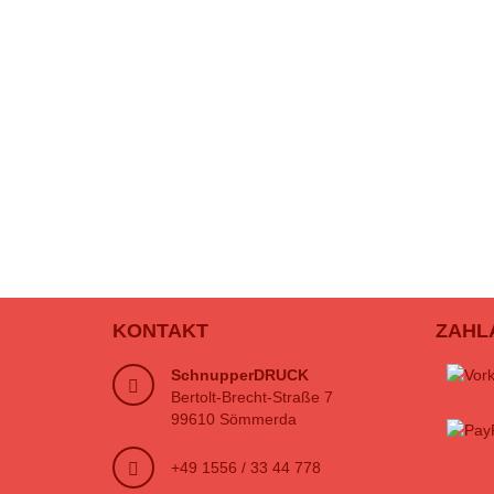
KONTAKT
ZAHL
SchnupperDRUCK
Bertolt-Brecht-Straße 7
99610 Sömmerda
+49 1556 / 33 44 778