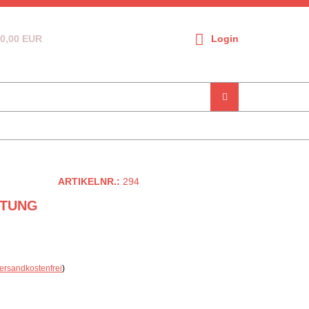
0,00 EUR
Login
ARTIKELNR.:
294
FTUNG
ersandkostenfrei
)